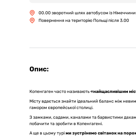
00.00 зворотний шлях автобусом із Німеччини
Повернення на територію Польщі після 3.00
Опис:
Копенгаген часто називають
«найщасливішим міст
Місту вдається знайти ідеальний баланс між нев
гамором європейської столиці.
З замками, садами, каналами та барвистими дахами
побачити та зробити в Копенгагені.
А ще в цьому турі
ми зустрінемо світанок на пором