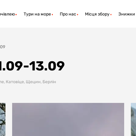
очівлею
Тури на море
Про нас
Місця збору
Знижки
.09
1.09-13.09
ле, Катовіце, Щецин, Берлін