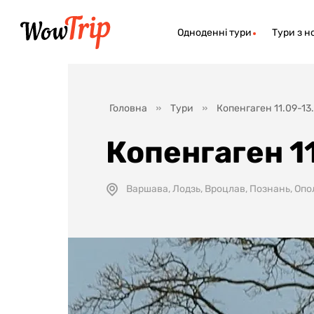
Одноденні тури
Тури з н
Головна
Тури
Копенгаген 11.09-13
Копенгаген 1
Варшава, Лодзь, Вроцлав, Познань, Опо