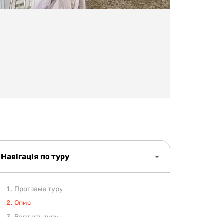
Навігація по туру
Програма туру
Опис
Вартість туру