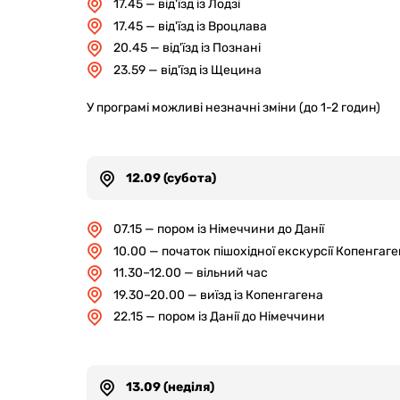
17.45 — від'їзд із Лодзі
17.45 — від'їзд із Вроцлава
20.45 — від'їзд із Познані
23.59 — від'їзд із Щецина
У програмі можливі незначні зміни (до 1-2 годин)
12.09 (субота)
07.15 — пором із Німеччини до Данії
10.00 — початок пішохідної екскурсії Копенгаг
11.30–12.00 — вільний час
19.30–20.00 — виїзд із Копенгагена
22.15 — пором із Данії до Німеччини
13.09 (неділя)