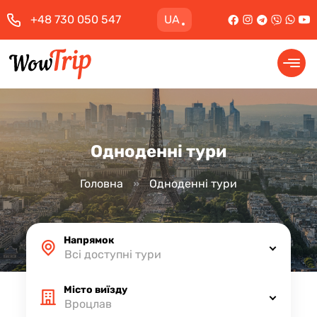
+48 730 050 547
UA
Одноденні тури
Головна
Одноденні тури
Напрямок
Всі доступні тури
Місто виїзду
Вроцлав