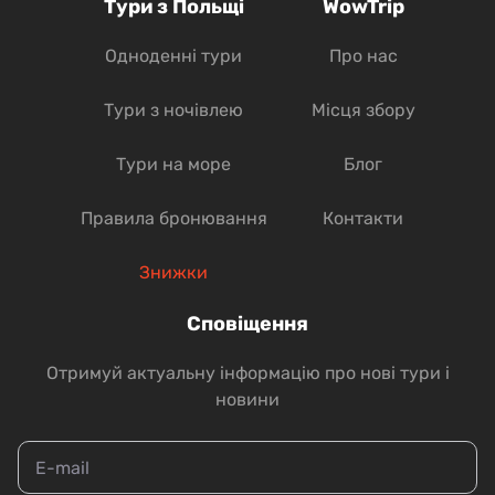
Тури з Польщі
WowTrip
в турагентстві WowTrip діє
досить приваблива система
Одноденні тури
Про нас
знижок, а саме:
Тури з ночівлею
Місця збору
Діти від 4 до 15 років — -10%.
Тури на море
Блог
Постійні клієнти — після 4 турів по Європі -10%.
При бронюванні 5 місць — -50%.
Правила бронювання
Контакти
Бронювання 10 місць — -100 % тому, хто
бронює.
Знижки
Переваги
Сповіщення
Отримуй актуальну інформацію про нові тури і
Основні переваги вибору
новини
автобусного туру з
туристичною фірмою: