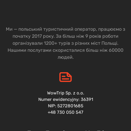
бронювання, кількості осіб тощо. Бронювання
здійснюється за певними правилами, з якими
можна ознайомитися у відповідному розділі сайту
WowTrip.
Ми — польський туристичний оператор, працюємо з
початку 2017 року. За більш ніж 9 років роботи
Які документи необхідні при
організували 1200+ турів з різних міст Польщі.
бронюванні подорожі та під
Нашими послугами скористалися більш ніж 60000
людей.
час подорожі:
Паспорт + віза.
Паспорт + посвідка на проживання.
Біометричний паспорт і безвізові дні.
WowTrip Sp. z o.o.
Для в'їзду після 24.02 і після закінчення
Numer ewidencyjny: 36391
безвізового режиму необхідно зареєструватися
NIP: 5272801685
в додатку Diia.pl —
детальніше тут.
+48 730 050 547
Як ми вже говорили раніше,