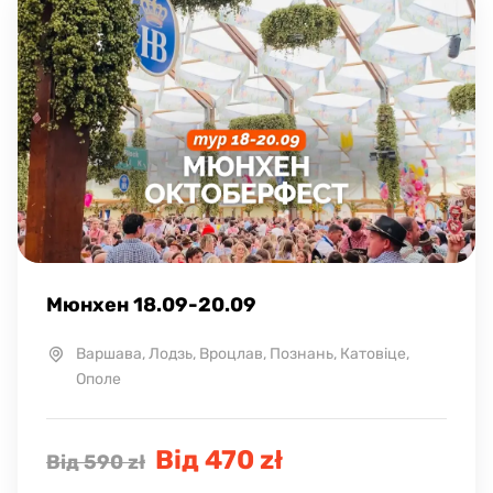
Мюнхен 18.09-20.09
Варшава, Лодзь, Вроцлав, Познань, Катовіце,
Ополе
Від 470 zł
Від 590 zł