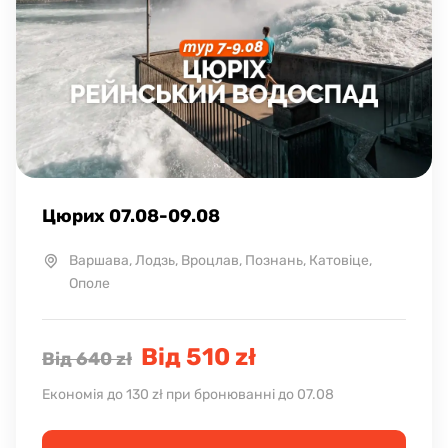
Цюрих 07.08-09.08
Варшава, Лодзь, Вроцлав, Познань, Катовіце,
Ополе
Від 510 zł
Від 640 zł
Економія до 130 zł при бронюванні до 07.08