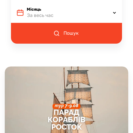
Місяць
За весь час
Пошук