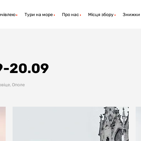
очівлею
Тури на море
Про нас
Місця збору
Знижки
9-20.09
овіце, Ополе