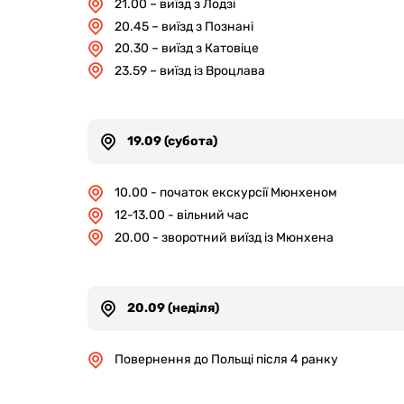
21.00 – виїзд з Лодзі
20.45 – виїзд з Познані
20.30 – виїзд з Катовіце
23.59 – виїзд із Вроцлава
19.09 (субота)
10.00 - початок екскурсії Мюнхеном
12-13.00 - вільний час
20.00 - зворотний виїзд із Мюнхена
20.09 (неділя)
Повернення до Польщі після 4 ранку