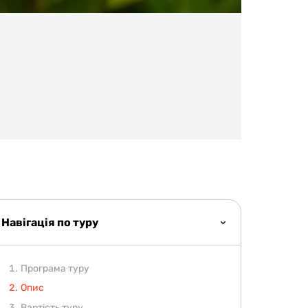
Навігація по туру
Програма туру
Опис
Вартість туру