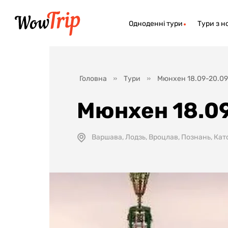
Одноденні тури
Тури з н
Головна
Тури
Мюнхен 18.09-20.09
Мюнхен 18.0
Варшава, Лодзь, Вроцлав, Познань, Кат