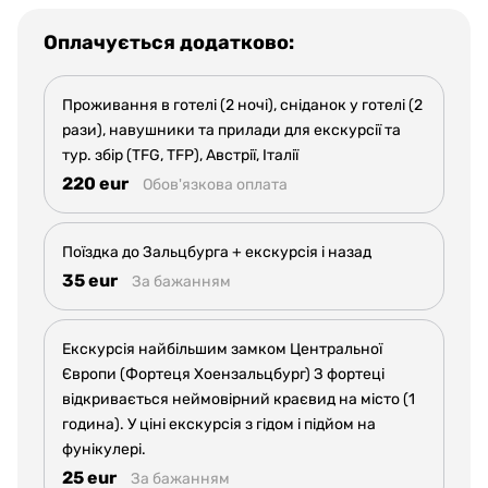
Оплачується додатково:
Проживання в готелі (2 ночі), сніданок у готелі (2
рази), навушники та прилади для екскурсії та
тур. збір (TFG, TFP), Австрії, Італії
220 eur
Обов'язкова оплата
Поїздка до Зальцбурга + екскурсія і назад
35 eur
За бажанням
Екскурсія найбільшим замком Центральної
Європи (Фортеця Хоензальцбург) З фортеці
відкривається неймовірний краєвид на місто (1
година). У ціні екскурсія з гідом і підйом на
фунікулері.
25 eur
За бажанням