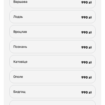
Варшава
990 zł
Лодзь
990 zł
Вроцлав
990 zł
Познань
990 zł
Катовіце
990 zł
Ополе
990 zł
Бидгощ
990 zł