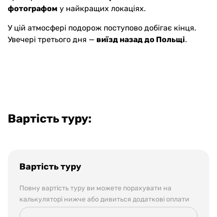
фотографом
у найкращих локаціях.
У цій атмосфері подорож поступово добігає кінця.
Увечері третього дня —
виїзд назад до Польщі
.
Вартість туру:
Вартість туру
Повну вартість туру ви можете порахувати на
калькуляторі нижче або дивиться додаткові оплати