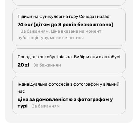
Підйом на фунікулері на гору Сечеда і назад
74 eur (дітям до 8 років безкоштовно)
За бажанням. Ціна вказана на момент
публікації туру, може змінитися
Посадка в автобусі вільна. Вибір місця в автобусі
20 zl
За бажанням
Індивідуальна фотосесія з фотографом у вільний
час
ціна за домовленістю з фотографом у
турі
За бажанням