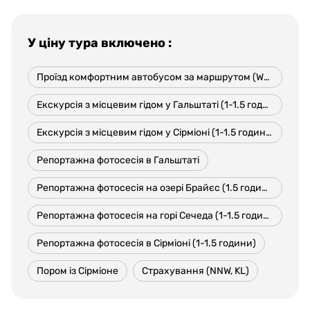
У ціну тура включено :
Проїзд комфортним автобусом за маршрутом (WC,220V)
Екскурсія з місцевим гідом у Гальштаті (1-1.5 години)
Екскурсія з місцевим гідом у Сірміоні (1-1.5 години)
Репортажна фотосесія в Гальштаті
Репортажна фотосесія на озері Брайєс (1.5 години)
Репортажна фотосесія на горі Сечеда (1-1.5 години)
Репортажна фотосесія в Сірміоні (1-1.5 години)
Пором із Сірміоне
Страхування (NNW, KL)