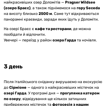
найкрасивіших озер Доломітів —
Pragser Wildsee
(озеро Браєс)
, а також піднімемося на
гору Seceda
на висоту близько
2500 м
. Саме тут відкриваються
панорамні краєвиди, заради яких їдуть у Доломіти.
На озері Браєс є
кафе та ресторани
, де можна
пообідати й відпочити.
Увечері — переїзд у район
озера Гарда
та ночівля.
3 день
Після італійського сніданку вирушаємо на екскурсію
до
Сірміоне
— одного з найкрасивіших містечок на
озері Гарда
. У програмі дня —
прогулянка катером
по озеру
, відвідування ще кількох затишних
прибережних містечок та
фотосесія з нашим